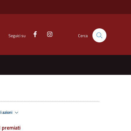
Seguici su
Cerca
i azioni
I premiati