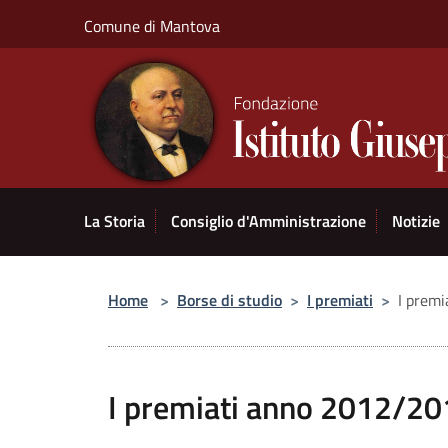
Salta al contenuto principale
Comune di Mantova
La Storia
Consiglio d'Amministrazione
Notizie
Home
>
Borse di studio
>
I premiati
>
I prem
I premiati anno 2012/2