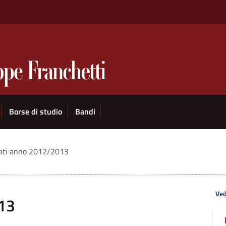
Borse di studio
Bandi
iati anno 2012/2013
Ved
013