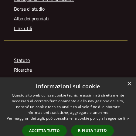
Borse di studio
Albo dei premiati
Link utili
Statuto
Ricerche
Videogallery
×
Informazioni sui cookie
Photogallery
Questo sito web utilizza cookie tecnici e assimilati strettamente
necessari al corretto funzionamento e alla navigazione del sito,
nonché un cookie tecnico analitico al solo fine di elaborare
informazioni statistiche, aggregate e anonime.
RSS
Copyright © 2026 • Istituto
Per maggiori dettagli, può consultare la cookie policy al seguente
link
Accessibilità
Giuseppe Franchetti • Powered
Privacy
Municipium
Accesso
by
•
RIFIUTA TUTTO
ACCETTA TUTTO