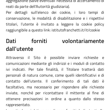
aggregazione (salve eventuali necessità di accertamento di
reati da parte dell'Autorità giudiziaria).
Per dettagli sull’elenco dei cookie, i loro tempi di
conservazione, le modalità di disabilitazione e i rispettivi
titolari, l’utente è invitato a leggere la cookie policy
raggiungibile a questo link: istitutofranchetti.it/it/cookie
Dati forniti volontariamente
dall’utente
Attraverso il Sito è possibile inviare richieste e
comunicazioni mediante gli indirizzi e i moduli di contatto
ivi indicati. Per tale finalità, il Titolare tratterà dati
personali di natura comune, come quelli identificativi e di
contatto dell’utente. Il conferimento di tali dati è
facoltativo, ma necessario per rispondere alle richieste
inviate, nonché per ricontattare il mittente al fine di
ottenere precisazioni in ordine a quanto dallo stesso
rappresentato.