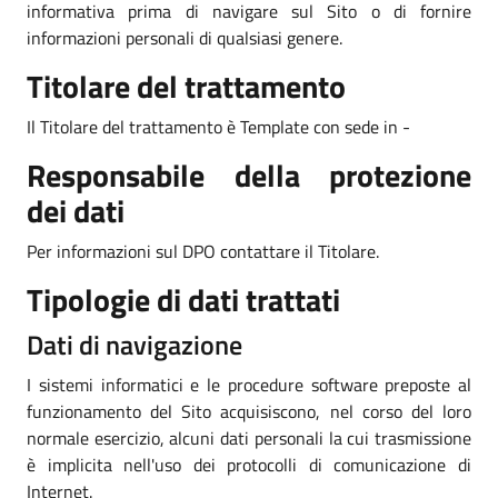
informativa prima di navigare sul Sito o di fornire
informazioni personali di qualsiasi genere.
Titolare del trattamento
Il Titolare del trattamento è Template con sede in -
Responsabile della protezione
dei dati
Per informazioni sul DPO contattare il Titolare.
Tipologie di dati trattati
Dati di navigazione
I sistemi informatici e le procedure software preposte al
funzionamento del Sito acquisiscono, nel corso del loro
normale esercizio, alcuni dati personali la cui trasmissione
è implicita nell'uso dei protocolli di comunicazione di
Internet.