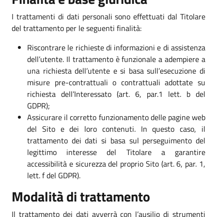
I trattamenti di dati personali sono effettuati dal Titolare
del trattamento per le seguenti finalità:
Riscontrare le richieste di informazioni e di assistenza
dell’utente. Il trattamento è funzionale a adempiere a
una richiesta dell’utente e si basa sull’esecuzione di
misure pre-contrattuali o contrattuali adottate su
richiesta dell’Interessato (art. 6, par.1 lett. b del
GDPR);
Assicurare il corretto funzionamento delle pagine web
del Sito e dei loro contenuti. In questo caso, il
trattamento dei dati si basa sul perseguimento del
legittimo interesse del Titolare a garantire
accessibilità e sicurezza del proprio Sito (art. 6, par. 1,
lett. f del GDPR).
Modalità di trattamento
Il trattamento dei dati avverrà con l’ausilio di strumenti