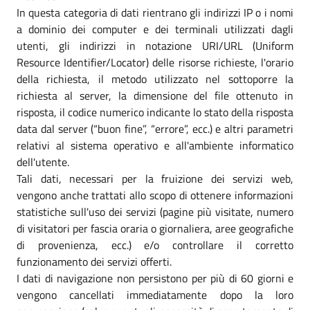
In questa categoria di dati rientrano gli indirizzi IP o i nomi
a dominio dei computer e dei terminali utilizzati dagli
utenti, gli indirizzi in notazione URI/URL (Uniform
Resource Identifier/Locator) delle risorse richieste, l'orario
della richiesta, il metodo utilizzato nel sottoporre la
richiesta al server, la dimensione del file ottenuto in
risposta, il codice numerico indicante lo stato della risposta
data dal server (“buon fine”, “errore”, ecc.) e altri parametri
relativi al sistema operativo e all'ambiente informatico
dell'utente.
Tali dati, necessari per la fruizione dei servizi web,
vengono anche trattati allo scopo di ottenere informazioni
statistiche sull'uso dei servizi (pagine più visitate, numero
di visitatori per fascia oraria o giornaliera, aree geografiche
di provenienza, ecc.) e/o controllare il corretto
funzionamento dei servizi offerti.
I dati di navigazione non persistono per più di 60 giorni e
vengono cancellati immediatamente dopo la loro