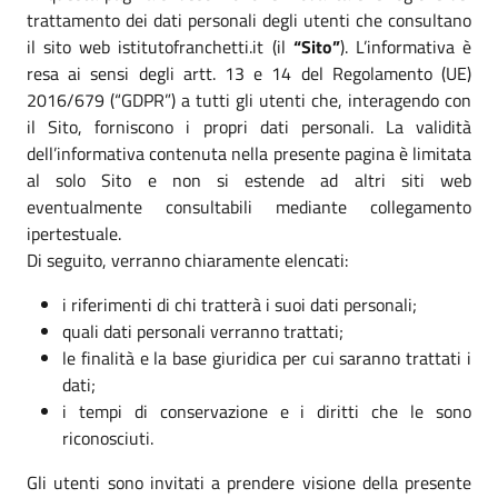
trattamento dei dati personali degli utenti che consultano
il sito web istitutofranchetti.it (il
“Sito”
). L’informativa è
resa ai sensi degli artt. 13 e 14 del Regolamento (UE)
2016/679 (“GDPR”) a tutti gli utenti che, interagendo con
il Sito, forniscono i propri dati personali. La validità
dell’informativa contenuta nella presente pagina è limitata
al solo Sito e non si estende ad altri siti web
eventualmente consultabili mediante collegamento
ipertestuale.
Di seguito, verranno chiaramente elencati:
i riferimenti di chi tratterà i suoi dati personali;
quali dati personali verranno trattati;
le finalità e la base giuridica per cui saranno trattati i
dati;
i tempi di conservazione e i diritti che le sono
riconosciuti.
Gli utenti sono invitati a prendere visione della presente