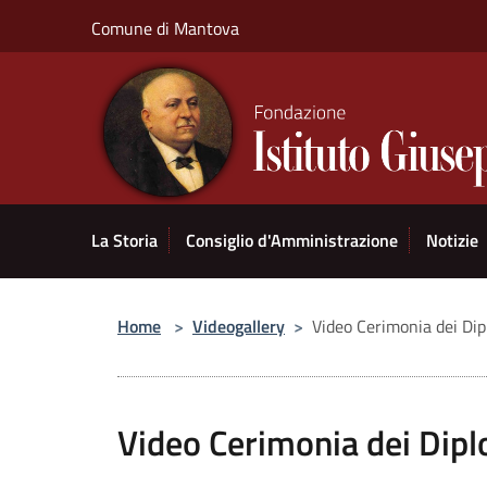
Salta al contenuto principale
Comune di Mantova
La Storia
Consiglio d'Amministrazione
Notizie
Home
>
Videogallery
>
Video Cerimonia dei D
Video Cerimonia dei Di