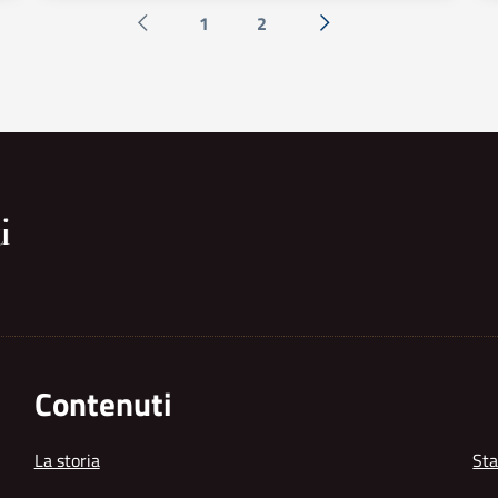
1
2
Pagina precedente
Successiva »
Contenuti
La storia
Sta