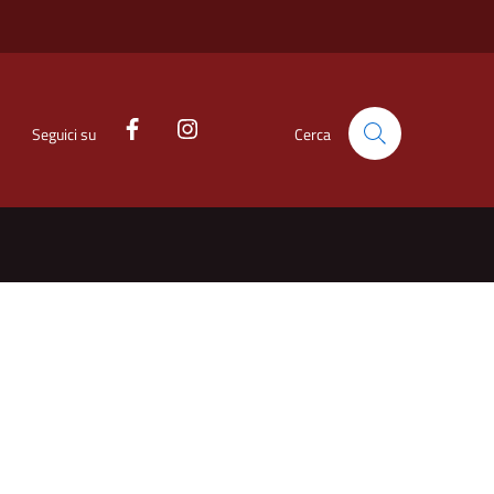
Seguici su
Cerca