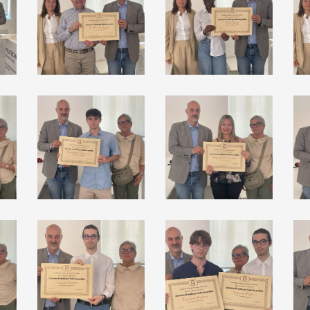
5
Diplomi 2024/2025
Diplomi 2024/2025
Dip
5
Diplomi 2024/2025
Diplomi 2024/2025
Dip