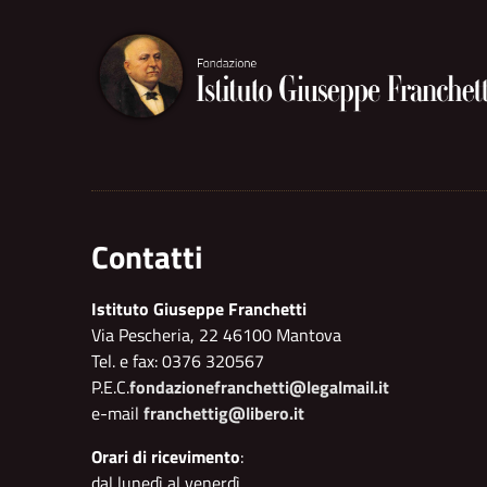
Contatti
Istituto Giuseppe Franchetti
Via Pescheria, 22 46100 Mantova
Tel. e fax: 0376 320567
P.E.C.
fondazionefranchetti@legalmail.it
e-mail
franchettig@libero.it
Orari di ricevimento
:
dal lunedì al venerdì