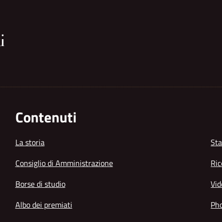
Contenuti
La storia
Sta
Consiglio di Amministrazione
Ric
Borse di studio
Vid
Albo dei premiati
Pho