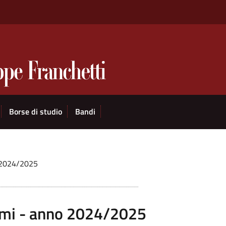
Borse di studio
Bandi
o 2024/2025
omi - anno 2024/2025