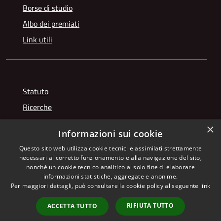
Borse di studio
Albo dei premiati
Link utili
Statuto
Ricerche
Videogallery
×
Informazioni sui cookie
Photogallery
Questo sito web utilizza cookie tecnici e assimilati strettamente
necessari al corretto funzionamento e alla navigazione del sito,
nonché un cookie tecnico analitico al solo fine di elaborare
informazioni statistiche, aggregate e anonime.
RSS
Copyright © 2026 • Istituto
Per maggiori dettagli, può consultare la cookie policy al seguente
link
Accessibilità
Giuseppe Franchetti • Powered
Privacy
Municipium
Accesso
by
•
RIFIUTA TUTTO
ACCETTA TUTTO
Cookie
redazione