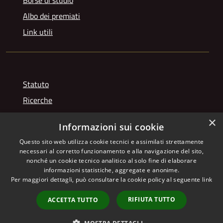
Borse di studio
Albo dei premiati
Link utili
Statuto
Ricerche
Videogallery
×
Informazioni sui cookie
Photogallery
Questo sito web utilizza cookie tecnici e assimilati strettamente
necessari al corretto funzionamento e alla navigazione del sito,
nonché un cookie tecnico analitico al solo fine di elaborare
informazioni statistiche, aggregate e anonime.
RSS
Copyright © 2026 • Istituto
Per maggiori dettagli, può consultare la cookie policy al seguente
link
Accessibilità
Giuseppe Franchetti • Powered
Privacy
Municipium
Accesso
by
•
RIFIUTA TUTTO
ACCETTA TUTTO
Cookie
redazione