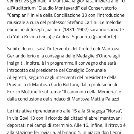
venerdì 26 gennaio. A Mantova la giornata inizierà alle 10
all'Auditorium "Claudio Monteverdi" del Conservatorio
"Campiani" in via della Conciliazione 33 con l'introduzione
musicale a cura del professor Stefano Carlini. Le melodie
ebraiche di Joseph Joachim (1831-1907) saranno suonate
da Yulia Kovina (viola) e Andrea Squadrito (pianoforte).
Subito dopo ci sarà l'intervento del Prefetto di Mantova
Gerlando Iorio e la consegna delle Medaglie d'Onore agli
insigniti. Inoltre, è in programma il convegno che sarà
introdotto dal presidente del Consiglio Comunale
Allegretti, seguito dagli interventi del presidente della
Provincia di Mantova Carlo Bottani, dalla prolusione di
Enrico Mottinelli sul tema: "Il cammino della Memoria" e
dalla conclusione del sindaco di Mantova Mattia Palazzi.
Le iniziative riprenderanno alle 15 alla Sinagoga "Norsa",
in via Govi 13 con il ricordo dei cittadini ebrei mantovani
deportati nei campi di sterminio. Alle 16, infine, il ritrovo è
alla stazione ferroviaria, al binario 1, in piazza don Leoni