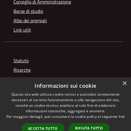
Consiglio di Amministrazione
Borse di studio
Albo dei premiati
Link utili
Statuto
Ricerche
Videogallery
×
Informazioni sui cookie
Photogallery
Questo sito web utilizza cookie tecnici e assimilati strettamente
necessari al corretto funzionamento e alla navigazione del sito,
nonché un cookie tecnico analitico al solo fine di elaborare
informazioni statistiche, aggregate e anonime.
RSS
Copyright © 2026 • Istituto
Per maggiori dettagli, può consultare la cookie policy al seguente
link
Accessibilità
Giuseppe Franchetti • Powered
Privacy
Municipium
Accesso
by
•
RIFIUTA TUTTO
ACCETTA TUTTO