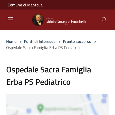
Salta al contenuto principale
Comune di Mantova
Home
>
Punti di Interesse
>
Pronto soccorso
>
Ospedale Sacra Famiglia Erba PS Pediatrico
Ospedale Sacra Famiglia
Erba PS Pediatrico