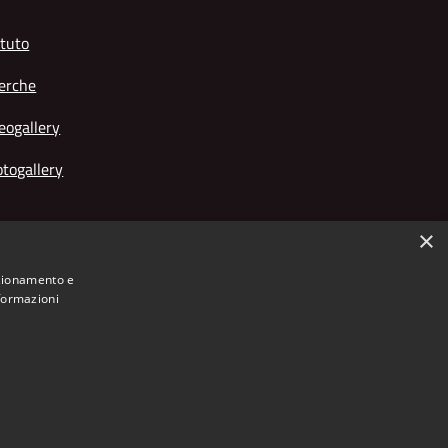
tuto
erche
eogallery
togallery
×
nzionamento e
nformazioni
Municipium
Accesso
o Giuseppe Franchetti • Powered by
•
redazione