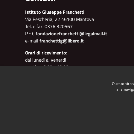
Istituto Giuseppe Franchetti
Via Pescheria, 22 46100 Mantova
Tel. e fax: 0376 320567
P.E.C.
fondazionefranchetti@legalmail.it
e-mail
franchettig@libero.it
Orari di ricevimento
:
dal lunedì al venerdì
mattino: 8.00 - 12.00
pomeriggio: 15.00 - 18.00
Questo sito 
Segretario: Cristiano Flisi
alla navig
RSS
Accessibilità
Privacy
Cookie
Mappa de