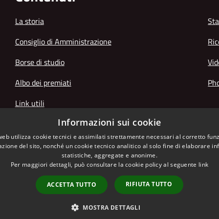
La storia
Sta
Consiglio di Amministrazione
Ric
Borse di studio
Vid
Albo dei premiati
Pho
Link utili
Informazioni sui cookie
web utilizza cookie tecnici e assimilati strettamente necessari al corretto fu
azione del sito, nonché un cookie tecnico analitico al solo fine di elaborare i
statistiche, aggregate e anonime.
Per maggiori dettagli, può consultare la cookie policy al seguente
link
RIFIUTA TUTTO
ACCETTA TUTTO
l sito
Copyright © 2026 • Istitut
MOSTRA DETTAGLI