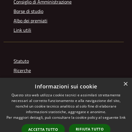
Consiglio di Amministrazione
Borse di studio
Albo dei premiati
Link utili
Statuto
Ricerche
Videogallery
×
Informazioni sui cookie
Photogallery
Questo sito web utilizza cookie tecnici e assimilati strettamente
necessari al corretto funzionamento e alla navigazione del sito,
nonché un cookie tecnico analitico al solo fine di elaborare
informazioni statistiche, aggregate e anonime.
RSS
Copyright © 2026 • Istituto
Per maggiori dettagli, può consultare la cookie policy al seguente
link
Accessibilità
Giuseppe Franchetti • Powered
Privacy
Municipium
Accesso
by
•
RIFIUTA TUTTO
ACCETTA TUTTO