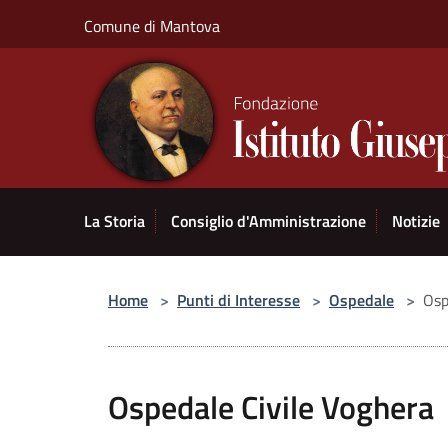
Salta al contenuto principale
Comune di Mantova
La Storia
Consiglio d'Amministrazione
Notizie
Home
>
Punti di Interesse
>
Ospedale
>
Osp
Ospedale Civile Voghera