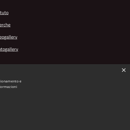
tuto
erche
eogallery
togallery
×
nzionamento e
nformazioni
Municipium
Accesso
o Giuseppe Franchetti • Powered by
•
redazione