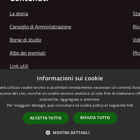
La storia
Sta
Consiglio di Amministrazione
Ric
Borse di studio
Vid
Albo dei premiati
Pho
Link utili
Informazioni sui cookie
web utilizza cookie tecnici e assimilati strettamente necessari al corretto fu
azione del sito, nonché un cookie tecnico analitico al solo fine di elaborare i
statistiche, aggregate e anonime.
Per maggiori dettagli, può consultare la cookie policy al seguente
link
RIFIUTA TUTTO
ACCETTA TUTTO
l sito
Copyright © 2026 • Istitut
MOSTRA DETTAGLI