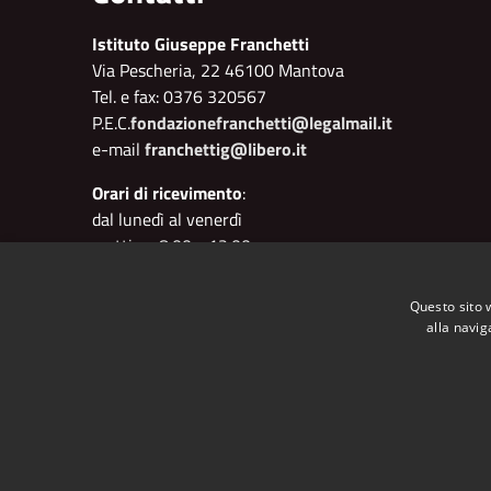
Istituto Giuseppe Franchetti
Via Pescheria, 22 46100 Mantova
Tel. e fax: 0376 320567
P.E.C.
fondazionefranchetti@legalmail.it
e-mail
franchettig@libero.it
Orari di ricevimento
:
dal lunedì al venerdì
mattino: 8.00 - 12.00
pomeriggio: 15.00 - 18.00
Questo sito 
Segretario: Cristiano Flisi
alla navig
RSS
Accessibilità
Privacy
Cookie
Mappa de