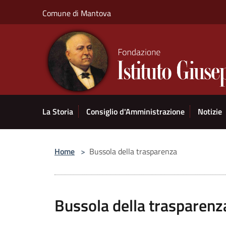
Salta al contenuto principale
Comune di Mantova
La Storia
Consiglio d'Amministrazione
Notizie
Home
>
Bussola della trasparenza
Bussola della trasparenz