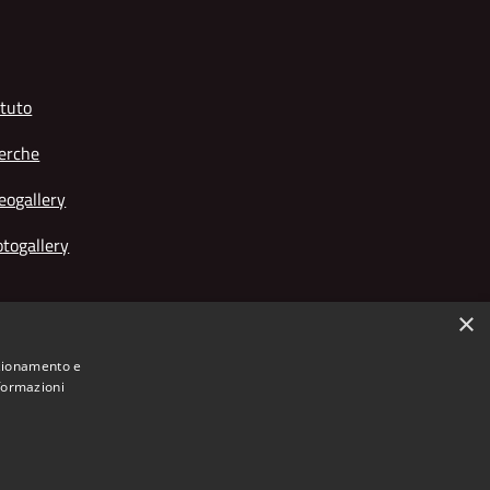
tuto
erche
eogallery
togallery
×
nzionamento e
nformazioni