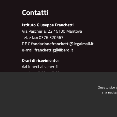
Contatti
Istituto Giuseppe Franchetti
Via Pescheria, 22 46100 Mantova
Tel. e fax: 0376 320567
P.E.C.
fondazionefranchetti@legalmail.it
e-mail
franchettig@libero.it
Orari di ricevimento
:
dal lunedì al venerdì
mattino: 8.00 - 12.00
pomeriggio: 15.00 - 18.00
Questo sito 
Segretario: Cristiano Flisi
alla navig