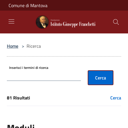
Salta al contenuto principale
Comune di Mantova
Home
>
Ricerca
Inserisci i termini di ricerca
Cerca
81 Risultati
Cerca
[results] Risultati
Moduli